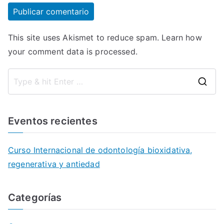
This site uses Akismet to reduce spam.
Learn how
your comment data is processed.
S
e
a
Eventos recientes
r
c
Curso Internacional de odontología bioxidativa,
h
regenerativa y antiedad
f
o
Categorías
r
: