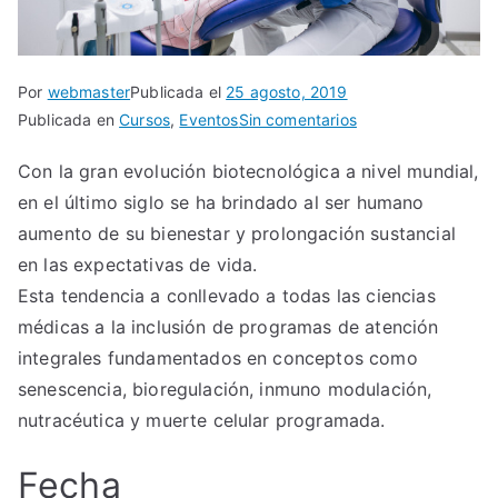
Por
webmaster
Publicada el
25 agosto, 2019
en
Publicada en
Cursos
,
Eventos
Sin comentarios
Curso
Con la gran evolución biotecnológica a nivel mundial,
Internacional
en el último siglo se ha brindado al ser humano
de
odontología
aumento de su bienestar y prolongación sustancial
bioxidativa,
en las expectativas de vida.
regenerativa
Esta tendencia a conllevado a todas las ciencias
y
médicas a la inclusión de programas de atención
antiedad
integrales fundamentados en conceptos como
senescencia, bioregulación, inmuno modulación,
nutracéutica y muerte celular programada.
Fecha