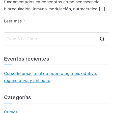
fundamentados en conceptos como senescencia,
bioregulación, inmuno modulación, nutracéutica […]
Leer más
S
e
a
Eventos recientes
r
c
Curso Internacional de odontología bioxidativa,
h
regenerativa y antiedad
f
o
Categorías
r
:
Cursos