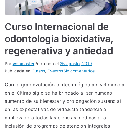
Curso Internacional de
odontología bioxidativa,
regenerativa y antiedad
Por
webmaster
Publicada el
25 agosto, 2019
en
Publicada en
Cursos
,
Eventos
Sin comentarios
Curso
Con la gran evolución biotecnológica a nivel mundial,
Internacional
en el último siglo se ha brindado al ser humano
de
odontología
aumento de su bienestar y prolongación sustancial
bioxidativa,
en las expectativas de vida.Esta tendencia a
regenerativa
conllevado a todas las ciencias médicas a la
y
inclusión de programas de atención integrales
antiedad